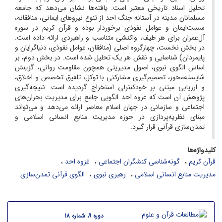
تحلیل اسناد تاریخی معتبر است. یافته‌ها نشان می‌دهد که جامعه
مسلمانان مدینه در آستانه جنگ احد از تنوع نیروهای ایمانی، منافقانه،
سست‌ایمان و عوامل نفوذی برخوردار بوده و قرآن کریم در سوره
آل‌عمران برای هر طیف، واکنشی متناسب و راهبردی ارائه داده است.
در بخش نخست، چهارگروه اصلی (منافقان، عوامل نفوذی، دنیاگرایان و
پایمردان) شناسایی و نقش هر یک تحلیل شده است. در بخش دوم، بر
اساس الگوی نبوی، اصول مدیریتی همچون مقاومت روانی، گزینش
شایسته‌محور، تصمیم‌گیری مشارکتی با توکل، تلفیق تخصص و اخلاق،
و ارزیابی مبتنی بر خودکنترلی استخراج گردیده است. نتیجه‌گیری
پژوهش آن است که غزوه احد الگویی جامع برای مدیریت بحران‌های
اجتماعی و سازمانی در جهان اسلام معاصر ارائه می‌دهد و می‌تواند
مبنای نظریه‌پردازی در حوزه مدیریت منابع انسانی اسلامی و
تمدن‌سازی قرآنی قرار گیرد.
کلیدواژه‌ها
قرآن کریم
گونه‌شناسی کنشگران اجتماعی
غزوه احد
مدیریت منابع انسانی اسلامی
رهبری نبوی
الگوی قرآنی تمدن‌سازی
دوره 9، شماره 18