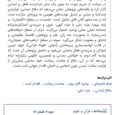
در صیانت از حریم نبوت، به سوی یک مدل بازدارنده، فعال و تمدنی
گذار کرد و یافته‌های پژوهش نشان می‌دهد که دفاع تمدنی، فرآیندی
چندلایه و مبتنی بر تبدیل تهدیدهای هویتی به پروژه‌ای سازنده است
که در سه محور کلان قابل تحلیل است: نخست، در سطح «گفتمان»، بر
پایه پیوند عزت ملی با عزت الهی- نبوی و مرزبندی استکبارستیزانه
به‌مثابه تجلی عملی توحید استوار می‌گردد. دوم، در سطح «مؤلفه‌های
تمدن‌ساز»، با محوریت سه رکن علم و پژوهش، اقتصاد مقاومتی و
اخلاق و معنویت شکل می‌گیرد. سوم، در سطح «راهبردهای عملیاتی»،
در قالب توانمندسازی زیرساختی (تجلی «قوه» قرآنی)، جهاد تبیین
جوانان و مرزبندی فعال متجلی می‌شود و حاصل پژوهش آن است که
بیانیه گام دوم، با خوانش تمدنی و تفسیری، الگویی یکپارچه ارائه
می‌دهد که در آن، دفاع از ساحت رسالت، خود بخشی پیش‌ران از
فرآیند ساخت تمدن نوین اسلامی و احیای اقتدار جهانی امت است.
کلیدواژه‌ها
امام خامنه‌ای
بیانیه گام دوم
ساحت رسالت
اقتدار امت
دفاع تمدنی
عزت ملی
دوره 9، شماره 18